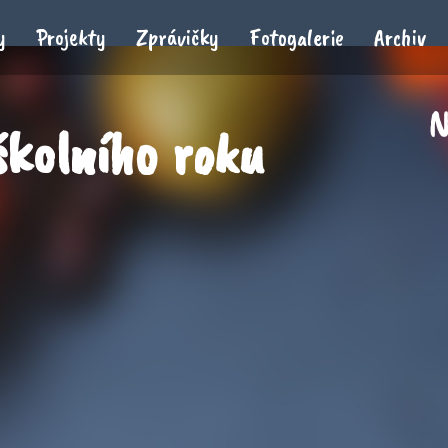
y
Projekty
Zprávičky
Fotogalerie
Archiv
N
školního roku