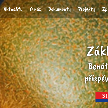
Aktuality
O nás
Dokumenty
Projekty
Zp
Zákl
Benát
příspě